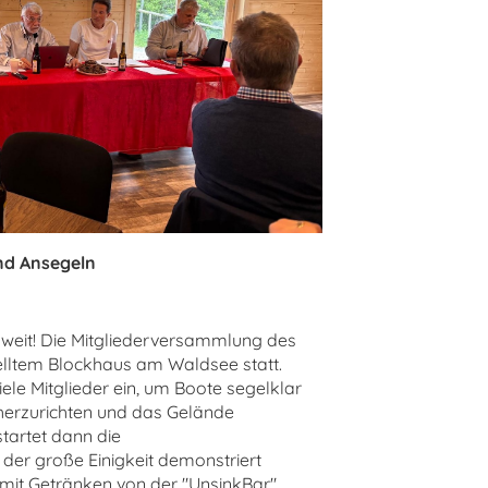
nd Ansegeln
oweit! Die Mitgliederversammlung des
elltem Blockhaus am Waldsee statt.
iele Mitglieder ein, um Boote segelklar
herzurichten und das Gelände
tartet dann die
der große Einigkeit demonstriert
mit Getränken von der "UnsinkBar"