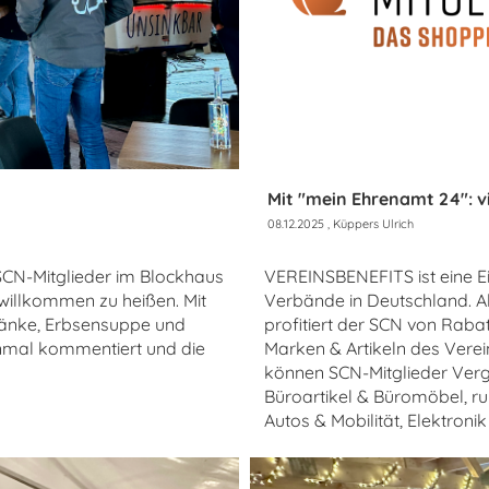
Mit "mein Ehrenamt 24": vi
08.12.2025
, Küppers Ulrich
SCN-Mitglieder im Blockhaus
VEREINSBENEFITS ist eine E
illkommen zu heißen. Mit
Verbände in Deutschland. A
tränke, Erbsensuppe und
profitiert der SCN von Ra
nmal kommentiert und die
Marken & Artikeln des Verei
können SCN-Mitglieder Verg
Büroartikel & Büromöbel, r
Autos & Mobilität, Elektroni