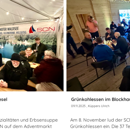
sel
Grünkohlessen im Blockha
09.11.2025
, Küppers Ulrich
ezialitäten und Erbsensuppe
Am 8. November lud der SC
SCN auf dem Adventmarkt
Grünkohlessen ein. Die 37 T