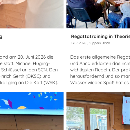
g
Regattatraining in Theori
13.06.2026
, Küppers Ulrich
nd am 20. Juni 2026 die
Das erste allgemeine Regat
statt. Michael Hüging-
und Anna erklärten das richt
Schlüssel an den SCN. Den
wichtigsten Regeln. Der pra
inrich Gerth (DKSC) und
herausfordernd und so manc
al ging an Ole Katt (WSK).
Wasser wieder. Spaß hat es