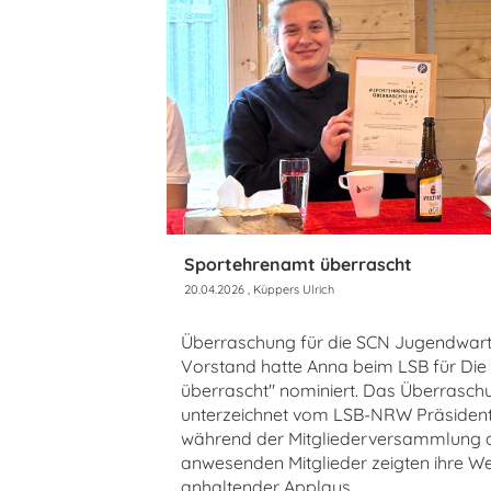
Sportehrenamt überrascht
20.04.2026
, Küppers Ulrich
Überraschung für die SCN Jugendwart
Vorstand hatte Anna beim LSB für Die
überrascht" nominiert. Das Überrasch
unterzeichnet vom LSB-NRW Präsidente
während der Mitgliederversammlung d
anwesenden Mitglieder zeigten ihre W
anhaltender Applaus.