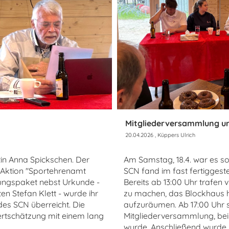
Mitgliederversammlung u
20.04.2026
, Küppers Ulrich
in Anna Spickschen. Der
Am Samstag, 18.4. war es s
 Aktion "Sportehrenamt
SCN fand im fast fertiggest
ungspaket nebst Urkunde -
Bereits ab 13:00 Uhr trafen v
n Stefan Klett - wurde ihr
zu machen, das Blockhaus 
es SCN überreicht. Die
aufzuräumen. Ab 17:00 Uhr s
ertschätzung mit einem lang
Mitgliederversammlung, bei 
wurde. Anschließend wurde 