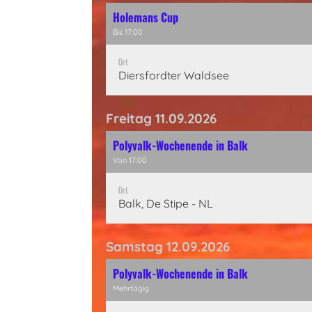
Holemans Cup
Bis 17:00
Ort
Diersfordter Waldsee
Freitag 11.09.2026
Polyvalk-Wochenende in Balk
Von 17:00
Ort
Balk, De Stipe - NL
Samstag 12.09.2026
Polyvalk-Wochenende in Balk
Mehrtägig