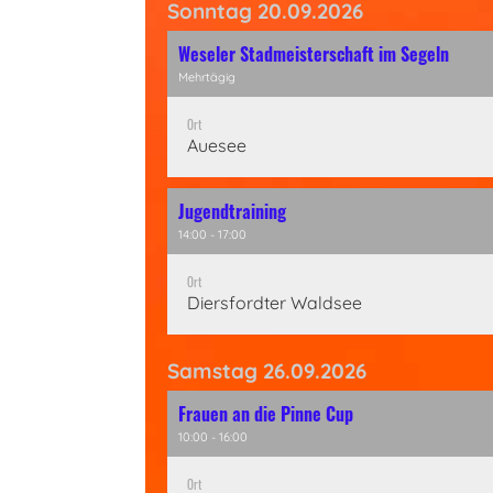
Sonntag 20.09.2026
Weseler Stadmeisterschaft im Segeln
Mehrtägig
Ort
Auesee
Jugendtraining
14:00 - 17:00
Ort
Diersfordter Waldsee
Samstag 26.09.2026
Frauen an die Pinne Cup
10:00 - 16:00
Ort